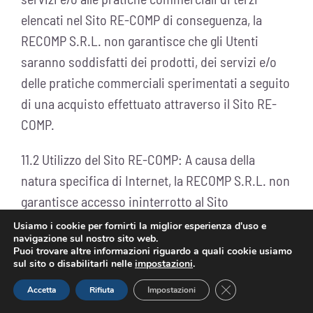
elencati nel Sito RE-COMP di conseguenza, la
RECOMP S.R.L. non garantisce che gli Utenti
saranno soddisfatti dei prodotti, dei servizi e/o
delle pratiche commerciali sperimentati a seguito
di una acquisto effettuato attraverso il Sito RE-
COMP.
11.2 Utilizzo del Sito RE-COMP: A causa della
natura specifica di Internet, la RECOMP S.R.L. non
garantisce accesso ininterrotto al Sito
IlTuoMenùDigitale o continuità del servizio, l’unico
Usiamo i cookie per fornirti la miglior esperienza d'uso e
navigazione sul nostro sito web.
obbligo di RECOMP S.R.L. è di fare uno sforzo
Puoi trovare altre informazioni riguardo a quali cookie usiamo
ragionevole a tal proposito.
sul sito o disabilitarli nelle
impostazioni
.
Close GDPR Cookie
Accetta
Rifiuta
Impostazioni
RECOMP S.R.L. non sarà responsabile