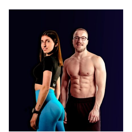
BUSINESS PAGE
Blog
Accedi
Checkout
Valutato
AGGIUNGI AL CARRELLO
/
DETTAGLI
5.00
su 5