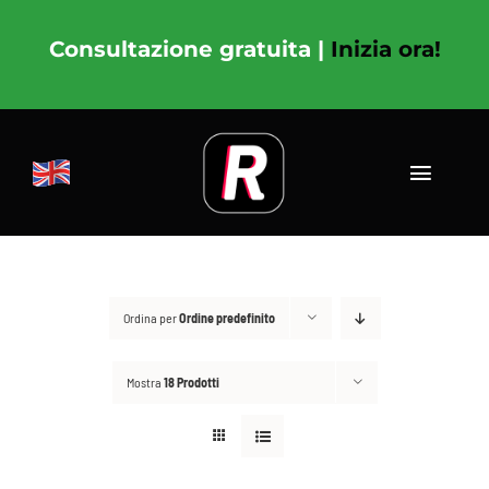
Salta
al
Consultazione gratuita |
Inizia ora!
contenuto
Toggle
Navigat
ENG
NUTRIZIONE
Ordina per
Ordine predefinito
ALLENAMENTO
Mostra
18 Prodotti
COACHING