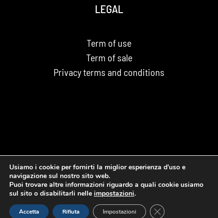
LEGAL
Term of use
Term of sale
Privacy terms and conditions
Usiamo i cookie per fornirti la miglior esperienza d'uso e
navigazione sul nostro sito web.
Puoi trovare altre informazioni riguardo a quali cookie usiamo
© Copyright 2026 | RECOMP S.R.L. | All Rights Reserved |
sul sito o disabilitarli nelle
impostazioni
.
Powered by
Cosmo Comunicazione
Close GDPR Cookie
Accetta
Rifiuta
Impostazioni