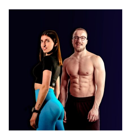
BUSINESS PAGE
Blog
Accedi
Checkout
Valutato
AGGIUNGI AL CARRELLO
/
DETTAGLI
5.00
su 5