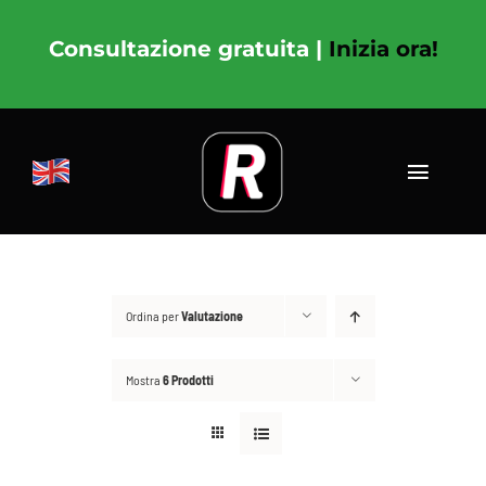
Salta
al
Consultazione gratuita |
Inizia ora!
contenuto
Toggle
Navigat
ENG
NUTRIZIONE
Ordina per
Valutazione
ALLENAMENTO
Mostra
6 Prodotti
COACHING