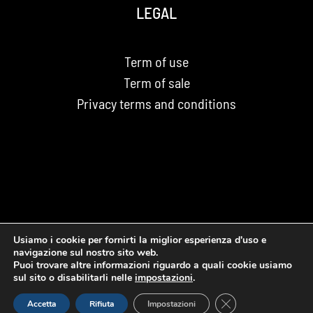
LEGAL
Term of use
Term of sale
Privacy terms and conditions
Usiamo i cookie per fornirti la miglior esperienza d'uso e
navigazione sul nostro sito web.
Puoi trovare altre informazioni riguardo a quali cookie usiamo
© Copyright 2026 | RECOMP S.R.L. | All Rights Reserved |
sul sito o disabilitarli nelle
impostazioni
.
Powered by
Cosmo Comunicazione
Close GDPR Cookie
Accetta
Rifiuta
Impostazioni