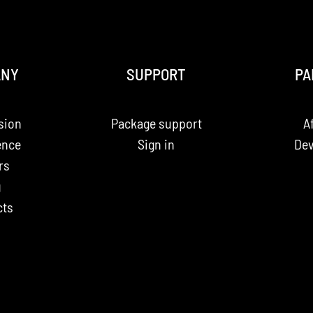
ANY
SUPPORT
PA
sion
Package support
Af
ence
Sign in
Dev
rs
g
cts