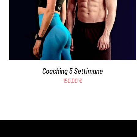
5.00
su 5
Coaching 5 Settimane
150,00
€