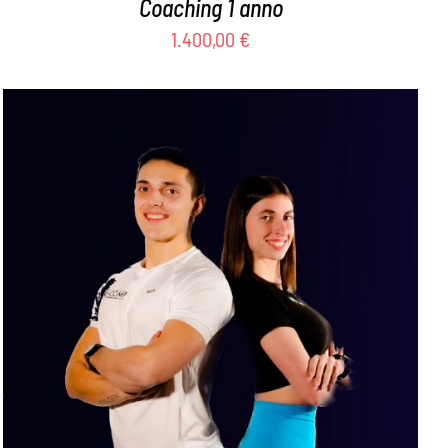
Coaching 1 anno
1.400,00
€
Valutato
AGGIUNGI AL CARRELLO
/
DETTAGLI
5.00
su 5