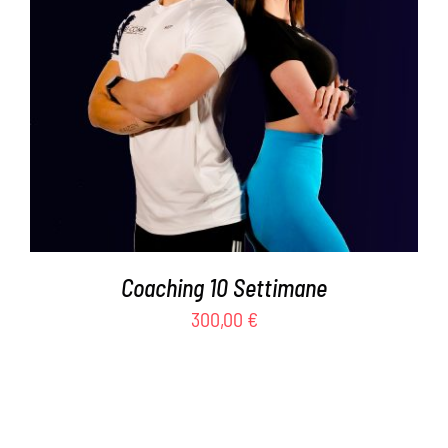
Valutato
AGGIUNGI AL CARRELLO
/
DETTAGLI
5.00
su 5
Coaching 10 Settimane
300,00
€