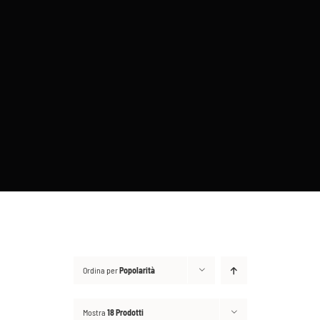
BUSINESS PAGE
Blog
Accedi
Checkout
Ordina per
Popolarità
Mostra
18 Prodotti