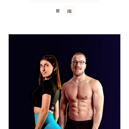
Valutato
AGGIUNGI AL CARRELLO
/
DETTAGLI
5.00
su 5