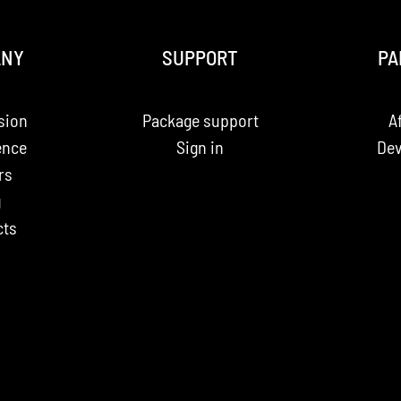
ANY
SUPPORT
PA
sion
Package support
Af
ence
Sign in
Dev
rs
g
cts