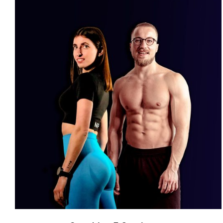
Valutato
AGGIUNGI AL CARRELLO
/
DETTAGLI
5.00
su 5