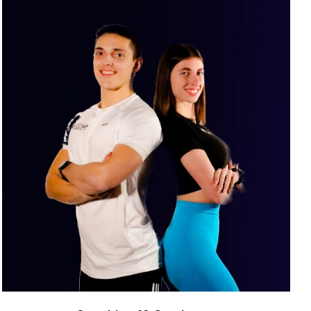
Valutato
AGGIUNGI AL CARRELLO
/
DETTAGLI
5.00
su 5